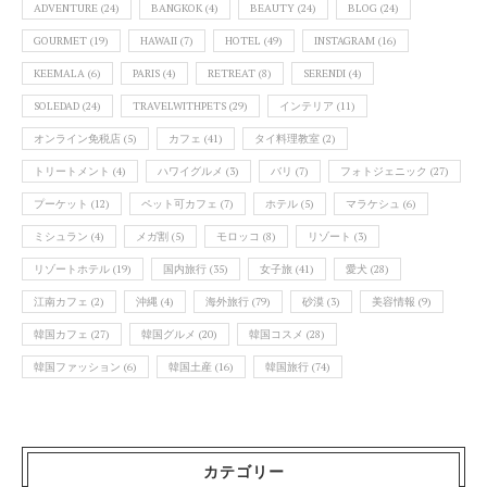
ADVENTURE
(24)
BANGKOK
(4)
BEAUTY
(24)
BLOG
(24)
GOURMET
(19)
HAWAII
(7)
HOTEL
(49)
INSTAGRAM
(16)
KEEMALA
(6)
PARIS
(4)
RETREAT
(8)
SERENDI
(4)
SOLEDAD
(24)
TRAVELWITHPETS
(29)
インテリア
(11)
オンライン免税店
(5)
カフェ
(41)
タイ料理教室
(2)
トリートメント
(4)
ハワイグルメ
(3)
バリ
(7)
フォトジェニック
(27)
プーケット
(12)
ペット可カフェ
(7)
ホテル
(5)
マラケシュ
(6)
ミシュラン
(4)
メガ割
(5)
モロッコ
(8)
リゾート
(3)
リゾートホテル
(19)
国内旅行
(35)
女子旅
(41)
愛犬
(28)
江南カフェ
(2)
沖縄
(4)
海外旅行
(79)
砂漠
(3)
美容情報
(9)
韓国カフェ
(27)
韓国グルメ
(20)
韓国コスメ
(28)
韓国ファッション
(6)
韓国土産
(16)
韓国旅行
(74)
カテゴリー