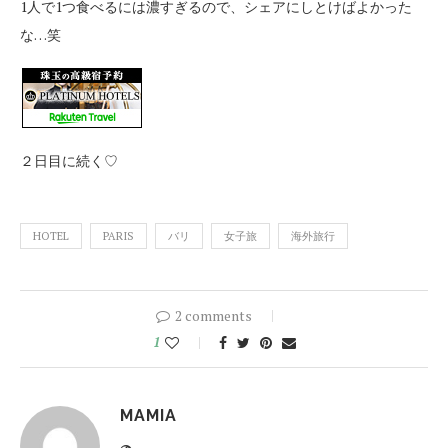
1人で1つ食べるには濃すぎるので、シェアにしとけばよかった
な…笑
２日目に続く♡
HOTEL
PARIS
バリ
女子旅
海外旅行
2 comments
1
MAMIA