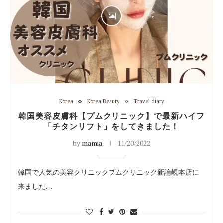
Korea
Korea Beauty
Travel diary
韓国美容皮膚科【プムクリニック】で最新ハイフ
「チタンリフト」をしてきました！
by
mamia
11/20/2022
韓国で人気の美容クリニックプムクリニック新論峴本店に
来ました…