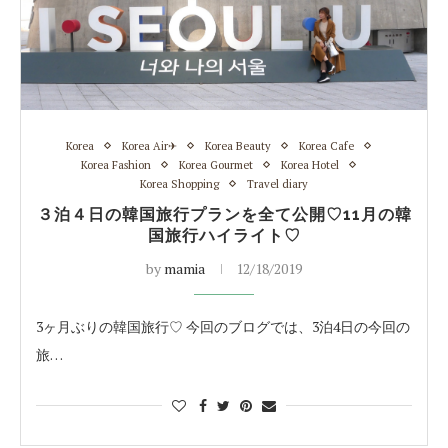
Korea
Korea Air✈︎
Korea Beauty
Korea Cafe
Korea Fashion
Korea Gourmet
Korea Hotel
Korea Shopping
Travel diary
３泊４日の韓国旅行プランを全て公開♡11月の韓
国旅行ハイライト♡
by
mamia
12/18/2019
3ヶ月ぶりの韓国旅行♡ 今回のブログでは、3泊4日の今回の
旅…