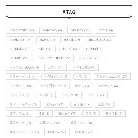
#TAG
ADVENTURE
(24)
BANGKOK
(4)
BEAUTY
(24)
BLOG
(24)
GOURMET
(19)
HAWAII
(7)
HOTEL
(49)
INSTAGRAM
(16)
KEEMALA
(6)
PARIS
(4)
RETREAT
(8)
SERENDI
(4)
SOLEDAD
(24)
TRAVELWITHPETS
(29)
インテリア
(11)
オンライン免税店
(5)
カフェ
(41)
タイ料理教室
(2)
トリートメント
(4)
ハワイグルメ
(3)
バリ
(7)
フォトジェニック
(27)
プーケット
(12)
ペット可カフェ
(7)
ホテル
(5)
マラケシュ
(6)
ミシュラン
(4)
メガ割
(5)
モロッコ
(8)
リゾート
(3)
リゾートホテル
(19)
国内旅行
(35)
女子旅
(41)
愛犬
(28)
江南カフェ
(2)
沖縄
(4)
海外旅行
(79)
砂漠
(3)
美容情報
(9)
韓国カフェ
(27)
韓国グルメ
(20)
韓国コスメ
(28)
韓国ファッション
(6)
韓国土産
(16)
韓国旅行
(74)