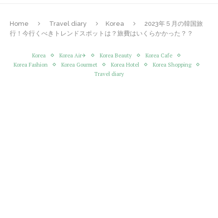
Home
Travel diary
Korea
2023年５月の韓国旅
行！今行くべきトレンドスポットは？旅費はいくらかかった？？
Korea
Korea Air✈︎
Korea Beauty
Korea Cafe
Korea Fashion
Korea Gourmet
Korea Hotel
Korea Shopping
Travel diary