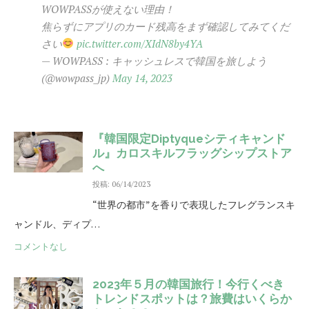
WOWPASSが使えない理由！
焦らずにアプリのカード残高をまず確認してみてくだ
さい
pic.twitter.com/XIdN8by4YA
— WOWPASS : キャッシュレスで韓国を旅しよう
(@wowpass_jp)
May 14, 2023
『韓国限定Diptyqueシティキャンド
ル』カロスキルフラッグシップストア
へ
投稿: 06/14/2023
“世界の都市”を香りで表現したフレグランスキ
ャンドル、ディプ…
コメントなし
2023年５月の韓国旅行！今行くべき
トレンドスポットは？旅費はいくらか