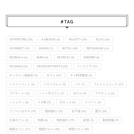
#TAG
ADVENTURE
(24)
BANGKOK
(4)
BEAUTY
(24)
BLOG
(24)
GOURMET
(19)
HAWAII
(7)
HOTEL
(49)
INSTAGRAM
(16)
KEEMALA
(6)
PARIS
(4)
RETREAT
(8)
SERENDI
(4)
SOLEDAD
(24)
TRAVELWITHPETS
(29)
インテリア
(11)
オンライン免税店
(5)
カフェ
(41)
タイ料理教室
(2)
トリートメント
(4)
ハワイグルメ
(3)
バリ
(7)
フォトジェニック
(27)
プーケット
(12)
ペット可カフェ
(7)
ホテル
(5)
マラケシュ
(6)
ミシュラン
(4)
メガ割
(5)
モロッコ
(8)
リゾート
(3)
リゾートホテル
(19)
国内旅行
(35)
女子旅
(41)
愛犬
(28)
江南カフェ
(2)
沖縄
(4)
海外旅行
(79)
砂漠
(3)
美容情報
(9)
韓国カフェ
(27)
韓国グルメ
(20)
韓国コスメ
(28)