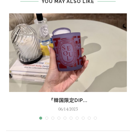
YOU MAY ALSO LIKE
『韓国限定DIP...
06/14/2023