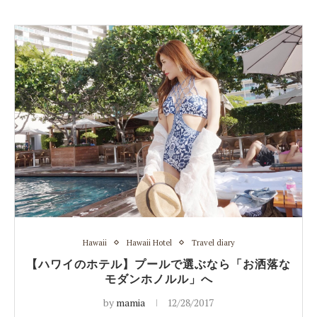
Hawaii
Hawaii Hotel
Travel diary
【ハワイのホテル】プールで選ぶなら「お洒落な
モダンホノルル」へ
by
mamia
12/28/2017