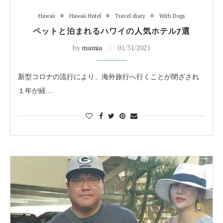
Hawaii
Hawaii Hotel
Travel diary
With Dogs
ペットと泊まれるハワイの人気ホテル7選
by
mamia
01/31/2021
新型コロナの流行により、海外旅行へ行くことが閉ざされ
１年が経…