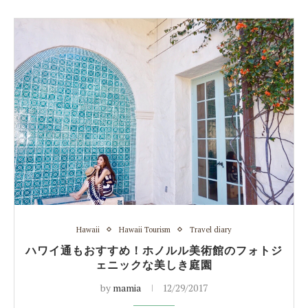
Hawaii
Hawaii Tourism
Travel diary
ハワイ通もおすすめ！ホノルル美術館のフォトジ
ェニックな美しき庭園
by
mamia
12/29/2017