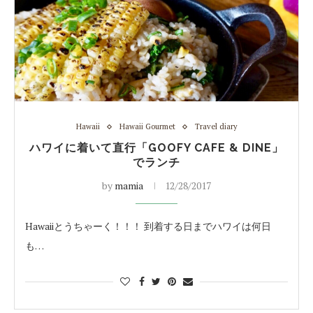
Hawaii
Hawaii Gourmet
Travel diary
ハワイに着いて直行「GOOFY CAFE & DINE」
でランチ
by
mamia
12/28/2017
Hawaiiとうちゃーく！！！ 到着する日までハワイは何日
も…