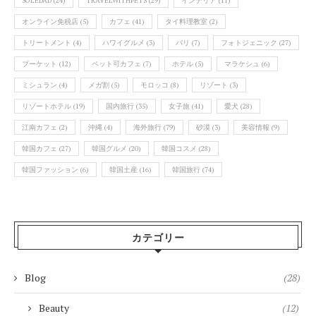
SOLEDAD
(24)
TRAVELWITHPETS
(29)
インテリア
(11)
オンライン免税店
(5)
カフェ
(41)
タイ料理教室
(2)
トリートメント
(4)
ハワイグルメ
(3)
バリ
(7)
フォトジェニック
(27)
プーケット
(12)
ペット可カフェ
(7)
ホテル
(5)
マラケシュ
(6)
ミシュラン
(4)
メガ割
(5)
モロッコ
(8)
リゾート
(3)
リゾートホテル
(19)
国内旅行
(35)
女子旅
(41)
愛犬
(28)
江南カフェ
(2)
沖縄
(4)
海外旅行
(79)
砂漠
(3)
美容情報
(9)
韓国カフェ
(27)
韓国グルメ
(20)
韓国コスメ
(28)
韓国ファッション
(6)
韓国土産
(16)
韓国旅行
(74)
カテゴリー
Blog
(28)
Beauty
(12)