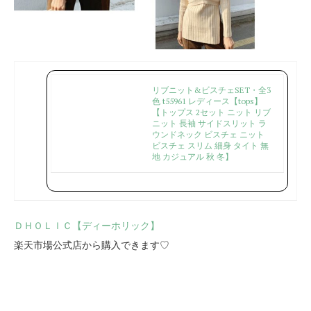
リブニット&ビスチェSET・全3
色 t55961 レディース【tops】
【トップス 2セット ニット リブ
ニット 長袖 サイドスリット ラ
ウンドネック ビスチェ ニット
ビスチェ スリム 細身 タイト 無
地 カジュアル 秋 冬】
ＤＨＯＬＩＣ【ディーホリック】
楽天市場公式店から購入できます♡