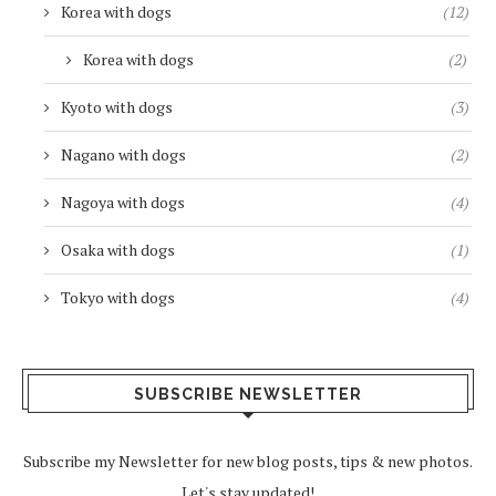
Korea with dogs
(12)
Korea with dogs
(2)
Kyoto with dogs
(3)
Nagano with dogs
(2)
Nagoya with dogs
(4)
Osaka with dogs
(1)
Tokyo with dogs
(4)
SUBSCRIBE NEWSLETTER
Subscribe my Newsletter for new blog posts, tips & new photos.
Let's stay updated!