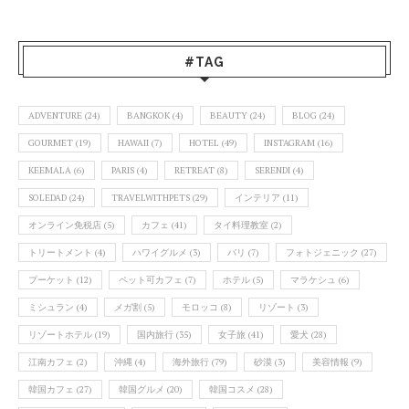
#TAG
ADVENTURE
(24)
BANGKOK
(4)
BEAUTY
(24)
BLOG
(24)
GOURMET
(19)
HAWAII
(7)
HOTEL
(49)
INSTAGRAM
(16)
KEEMALA
(6)
PARIS
(4)
RETREAT
(8)
SERENDI
(4)
SOLEDAD
(24)
TRAVELWITHPETS
(29)
インテリア
(11)
オンライン免税店
(5)
カフェ
(41)
タイ料理教室
(2)
トリートメント
(4)
ハワイグルメ
(3)
バリ
(7)
フォトジェニック
(27)
プーケット
(12)
ペット可カフェ
(7)
ホテル
(5)
マラケシュ
(6)
ミシュラン
(4)
メガ割
(5)
モロッコ
(8)
リゾート
(3)
リゾートホテル
(19)
国内旅行
(35)
女子旅
(41)
愛犬
(28)
江南カフェ
(2)
沖縄
(4)
海外旅行
(79)
砂漠
(3)
美容情報
(9)
韓国カフェ
(27)
韓国グルメ
(20)
韓国コスメ
(28)