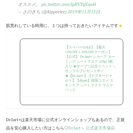
オススメ。
pic.twitter.com/IpBVTqKquH
— さのきち (@kippeeiee)
2019年11月13日
肌荒れしている時用に、１つは持っておきたいアイテムです
【スーパーSALE】【最大
15%OFF＋10%OFFクーポン】
【公式】 Dr.Jart+ シカペア カー
ミング シートマスク (25g) 5枚
入り ★オープン記念イベント＼
サンプルプレゼント中／
★【Dr.Jart+】【ドクタージャ
ルト】【drjart】韓国コスメ ス
キンケア シートマスク マスク
パック
Dr.Jart+は楽天市場に公式オンラインショップもあるので、正規
品を安心購入したい方はこちら♡
Dr.Jart＋ 公式楽天市場店