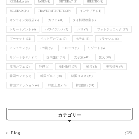
KEEMALA
(6)
PARIS
(4)
RETREAT
(8)
SERENDI
(4)
SOLEDAD
(24)
TRAVELWITHPETS
(29)
インテリア
(11)
オンライン免税店
(5)
カフェ
(41)
タイ料理教室
(2)
トリートメント
(4)
ハワイグルメ
(3)
バリ
(7)
フォトジェニック
(27)
プーケット
(12)
ペット可カフェ
(7)
ホテル
(5)
マラケシュ
(6)
ミシュラン
(4)
メガ割
(5)
モロッコ
(8)
リゾート
(3)
リゾートホテル
(19)
国内旅行
(35)
女子旅
(41)
愛犬
(28)
江南カフェ
(2)
沖縄
(4)
海外旅行
(79)
砂漠
(3)
美容情報
(9)
韓国カフェ
(27)
韓国グルメ
(20)
韓国コスメ
(28)
韓国ファッション
(6)
韓国土産
(16)
韓国旅行
(74)
カテゴリー
Blog
(28)