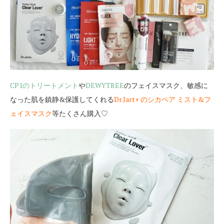
CP1のトリートメント
や
DEWYTREE
のフェイスマスク、敏感に
なった肌を鎮静&保護してくれる
Dr.Jart+ のシカペア ミスト&フ
ェイスマスク
等たくさん購入♡