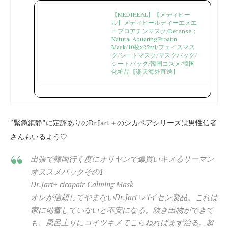
【MEDIHEAL】【メディヒー
ル】メディヒールディーエヌエ
ープロアチンマスク/Defense :
Natural Aquaring Proatin
Mask/10枚x25ml/フェイスマス
ク/シートマスク/マスクパック/
シートパック/韓国コスメ/韓国
化粧品【楽天海外直送】
“緊急鎮静”に定評ありのDr.Jart＋のシカペアシリーズは男性信者
さんもいるよう♡
出張で韓国行く度にオリヤンで爆買いキメるリーマン
オススメパックその1
Dr.Jart+ cicapair Calming Mask
オレが信頼してやまないDr.Jart+パイセン製品。これは
家に備蓄していないと不安になる。吹き出物ができて
も、風呂上りにコイツキメてこらねればまず治る。超