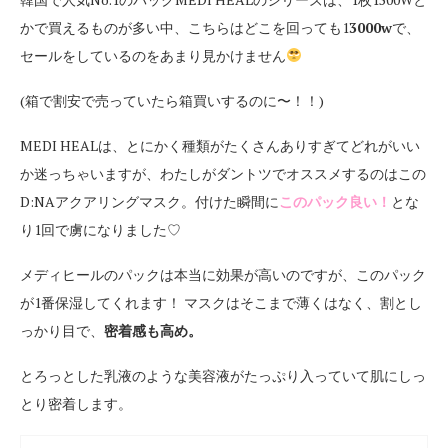
かで買えるものが多い中、こちらはどこを回っても1
3000w
で、
セールをしているのをあまり見かけません
(箱で割安で売っていたら箱買いするのに〜！！)
MEDI HEALは、とにかく種類がたくさんありすぎてどれがいい
か迷っちゃいますが、わたしがダントツでオススメするのはこの
D:NAアクアリングマスク。付けた瞬間に
このパック良い！
とな
り1回で虜になりました♡
メディヒールのパックは本当に効果が高いのですが、このパック
が1番保湿してくれます！ マスクはそこまで薄くはなく、割とし
っかり目で、
密着感も高め。
とろっとした乳液のような美容液がたっぷり入っていて肌にしっ
とり密着します。