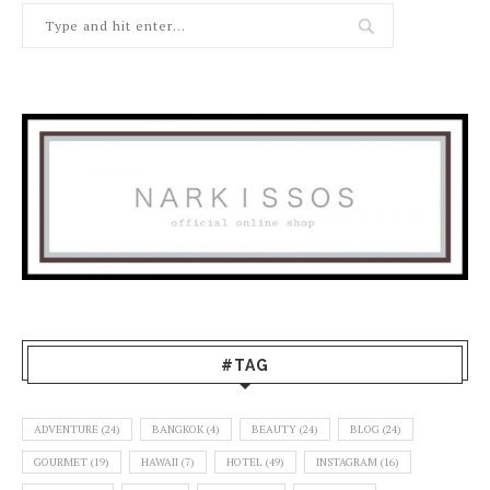
#TAG
ADVENTURE
(24)
BANGKOK
(4)
BEAUTY
(24)
BLOG
(24)
GOURMET
(19)
HAWAII
(7)
HOTEL
(49)
INSTAGRAM
(16)